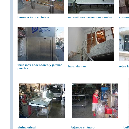
baranda inox en tubos
expositores cartas inox con luz
vitrina
forro inox ascensores y jambas
baranda inox
rejas f
puertas
vitrina cristal
forjando el futuro
buff