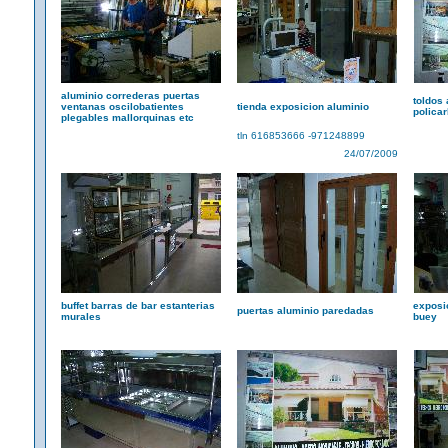
aluminio correderas puertas
toldos 
ventanas oscilobatientes
tienda exposicion aluminio
polica
plegables mallorquinas etc
tln 616853666 -971248899
24/07/2009
buffet barras de bar estanterias
exposi
puertas aluminio paredadas
murales
buey