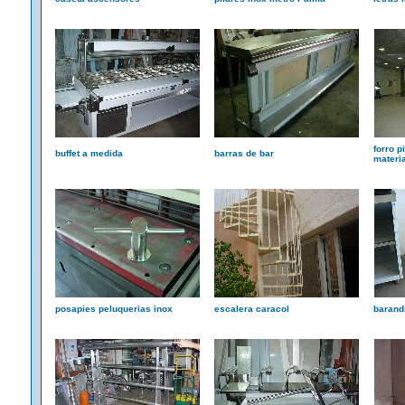
forro p
buffet a medida
barras de bar
materi
posapies peluquerias inox
escalera caracol
barandi