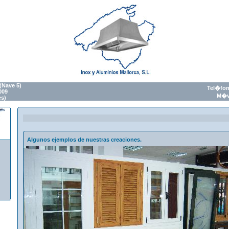
(Nave 5)
Tel�fon
009
M�vi
es)
Algunos ejemplos de nuestras creaciones.