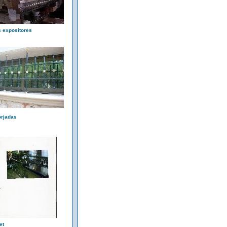
s expositores
orjadas
et