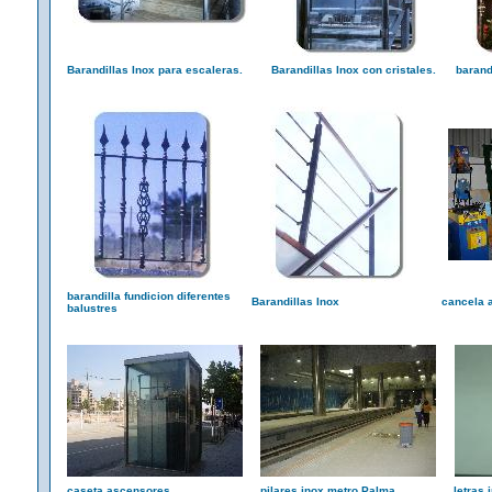
Barandillas Inox para escaleras.
Barandillas Inox con cristales.
barandi
barandilla fundicion diferentes
Barandillas Inox
cancela a
balustres
caseta ascensores
pilares inox metro Palma
letras 