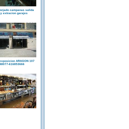
 forjado campanas salida
y extracion garajes
 exposicion ARAGON 107
248077-616853666