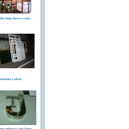
lla forja hierro e inox
luminio y otros
inox relieve y por laser