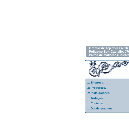
Gremio de Tejedores N 26 
Polígono Son Castelló, 07
Palma de Mallorca (Balear
.::
Empresa.
.::
Productos.
.::
Instalaciones.
.::
Trabajos.
.::
Contacto.
.::
Donde estamos.