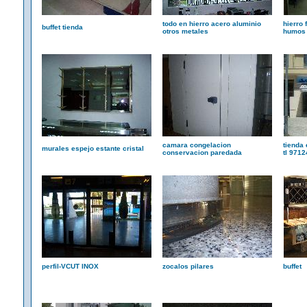
todo en hierro acero aluminio
hierro
buffet tienda
otros metales
humos 
camara congelacion
tienda
murales espejo estante cristal
conservacion paredada
tl 971
perfil-VCUT INOX
zocalos pilares
buffet