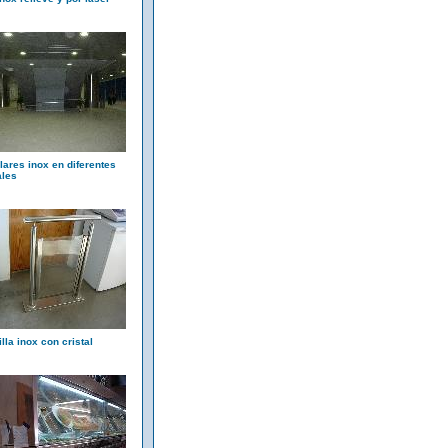
ilares inox en diferentes
ales
lla inox con cristal