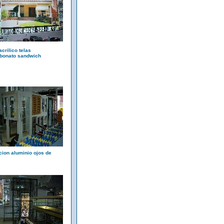
acrilico telas
rbonato sandwich
cion aluminio ojos de