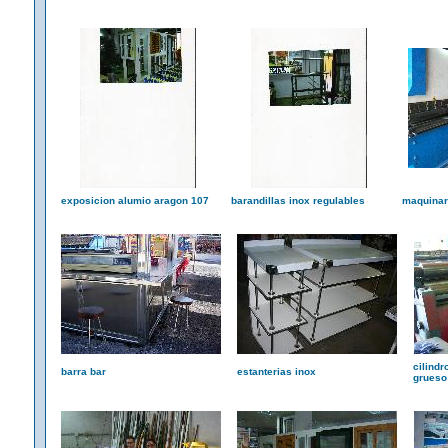
exposicion alumio aragon 107
barandillas inox regulables
maquinari
cilindr
barra bar
estanterias inox
grueso