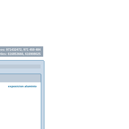
os: 971432472, 971 459 484
les: 616853666, 616908025
exposicion aluminio