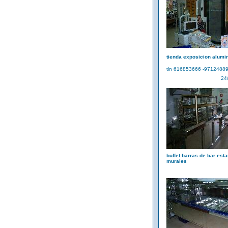
tienda exposicion alumi
tln 616853666 -9712488
24
buffet barras de bar esta
murales