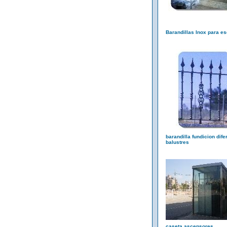
Barandillas Inox para es
barandilla fundicion dife
balustres
caseta ascensores