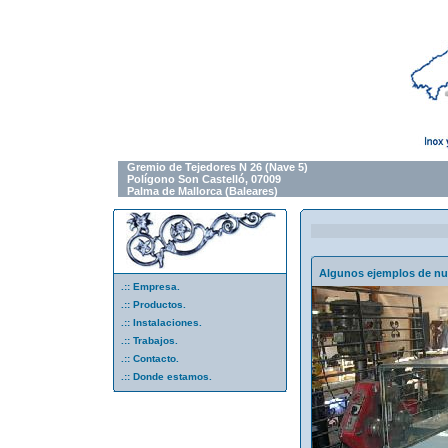
Gremio de Tejedores N 26 (Nave 5)
Polígono Son Castelló, 07009
Palma de Mallorca (Baleares)
Algunos ejemplos de nue
.::
Empresa.
.::
Productos.
.::
Instalaciones.
.::
Trabajos.
.::
Contacto.
.::
Donde estamos.