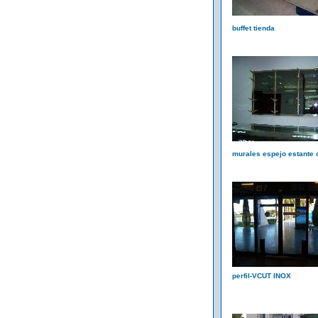
buffet tienda
murales espejo estante c
perfil-VCUT INOX