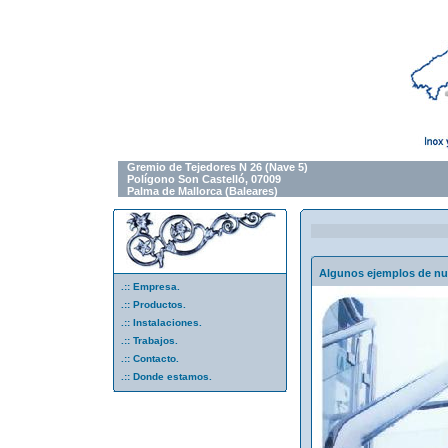
Gremio de Tejedores N 26 (Nave 5)
Polígono Son Castelló, 07009
Palma de Mallorca (Baleares)
Algunos ejemplos de nue
.::
Empresa.
.::
Productos.
.::
Instalaciones.
.::
Trabajos.
.::
Contacto.
.::
Donde estamos.